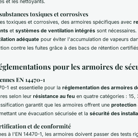
es et les nettoyants.
substances toxiques et corrosives
es toxiques et corrosives, des armoires spécifiques avec
r
ants
et
systèmes de ventilation intégrés
sont nécessaires.
ilation adéquate
pour éviter l'accumulation de vapeurs dan
tion contre les fuites grâce à des bacs de rétention certifiés
églementations pour les armoires de séc
ennes EN 14470-1
-1 est essentielle pour la
réglementation des armoires d
ires selon leur
résistance au feu
en quatre catégories : 15, 
ssification garantit que les armoires offrent une
protection
rmettant une évacuation sécurisée et la
sécurité des install
rtification et de conformité
es à l'EN 14470-1, les armoires doivent passer des tests r