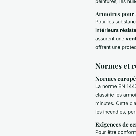
peintures, les huil
Armoires pour 
Pour les substanc
intérieurs résist
assurent une
vent
offrant une protec
Normes et r
Normes europé
La norme EN 14470
classifie les armo
minutes. Cette cla
les incendies, pe
Exigences de ce
Pour être conform