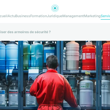
cueil
Actu
Business
Formation
Juridique
Management
Marketing
Servi
liser des armoires de sécurité ?