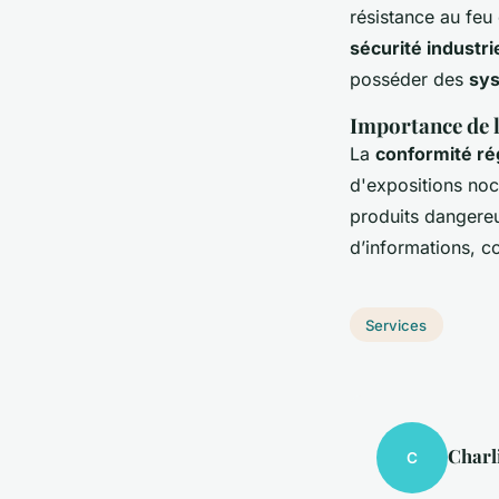
résistance au feu e
sécurité industri
posséder des
sys
Importance de l
La
conformité ré
d'expositions no
produits dangereu
d’informations, c
Services
Charl
C