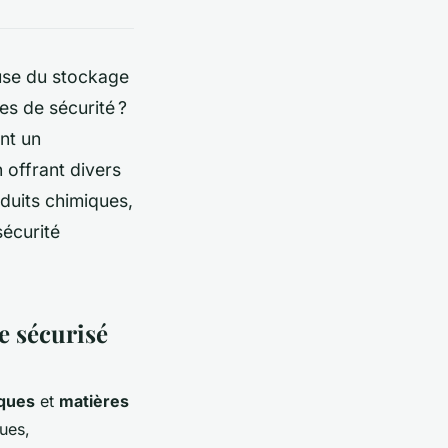
use du stockage
s de sécurité ?
nt un
 offrant divers
duits chimiques,
sécurité
e sécurisé
iques
et
matières
ques,