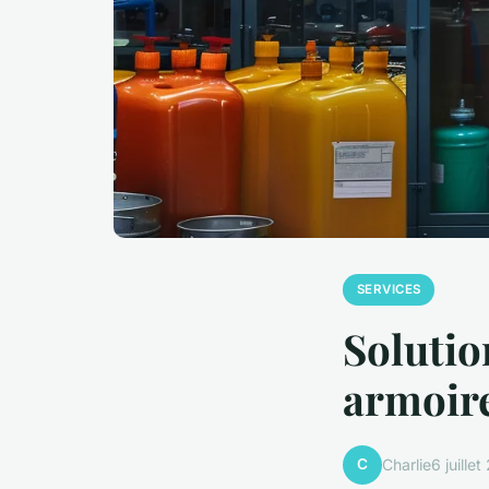
SERVICES
Solutio
armoire
C
Charlie
6 juille