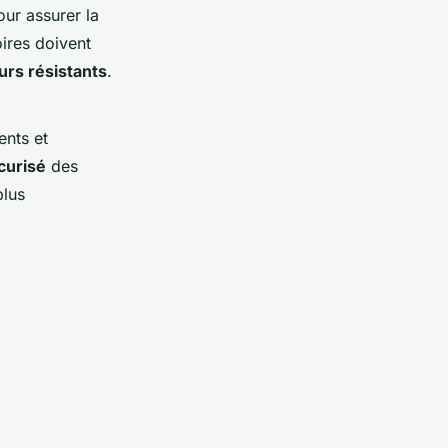
pour assurer la
ires doivent
urs résistants
.
ents et
curisé
des
plus