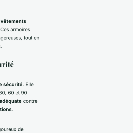
evêtements
 Ces armoires
gereuses, tout en
.
urité
e sécurité
. Elle
30, 60 et 90
 adéquate
contre
ations
.
igoureux de