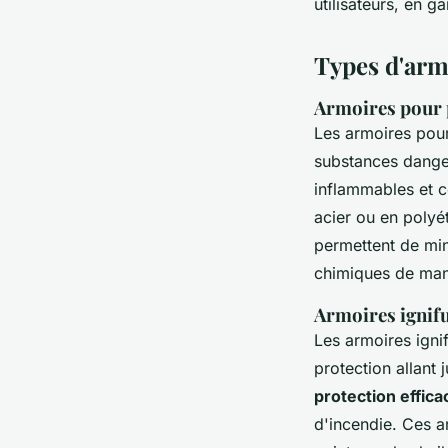
utilisateurs, en g
Types d'armo
Armoires pour 
Les armoires pour
substances danger
inflammables et c
acier ou en polyé
permettent de min
chimiques de man
Armoires ignifu
Les armoires igni
protection allant
protection effica
d'incendie. Ces a