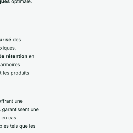
ques
optimale.
urisé
des
oxiques,
de rétention
en
 armoires
 les produits
offrant une
 garantissent une
 en cas
les tels que les