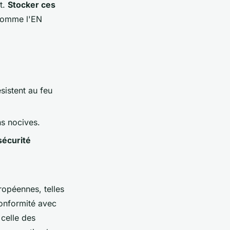
t.
Stocker ces
comme l'EN
sistent au feu
ns nocives.
sécurité
ropéennes, telles
conformité avec
 celle des